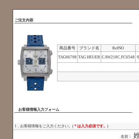
ご注文内容
商品番号
ブランド名
RefNO
TAG66798
TAG HEUER
CAW218C.FC6548
お客様情報入力フォーム
1．お客様情報をご入力ください。(
* は入力必須です。
)
名前：