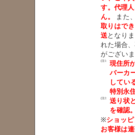
す。代理人
ん。
また
取りはでき
送
となりま
れた場合、
がございま
(注1:
現住所
バーカー
してい
特別永
(注2:
送り状
を確認
※
ショッピ
お客様は連