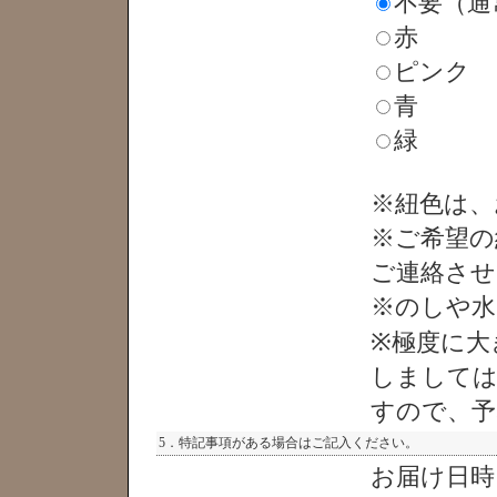
不要（通
赤
ピンク
青
緑
※紐色は、
※ご希望の
ご連絡させ
※のしや水
※極度に大
しましては
すので、予
5．特記事項がある場合はご記入ください。
お届け日時