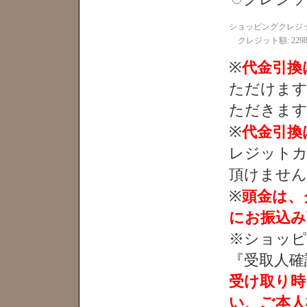
ショッピングクレジ
クレジット額:
229
※
代金引換
ただけます
ただきます
※
代金引換
レジットカ
頂けません
※
頭金は、
にお振込み
※ショッピ
『受取人確
受け取り時
い、ご本人