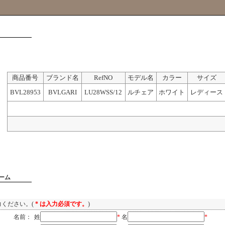
商品番号
ブランド名
RefNO
モデル名
カラー
サイズ
BVL28953
BVLGARI
LU28WSS/12
ルチェア
ホワイト
レディース
ーム
ください。(
* は入力必須です。
)
名前：
姓
*
名
*