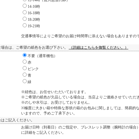
12-14時（佐川急便のみ）
14-16時
16-18時
18-20時
19-21時
交通事情等によりご希望のお届け時間帯に添えない場合もありますの
な場合は、ご希望の紙色をお選び下さい。
（詳細はこちらを御覧ください。）
不要（通常梱包）
赤
ピンク
青
緑
※紐色は、お任せいただいております。
※ご希望の紙色が欠品している場合は、当店よりご連絡させていただ
※のしや水引は、お受けしておりません。
※極度に大きい箱や特殊な形状の箱のお包みに関しましては、簡易的
いますので、予めご了承下さい。
合はご記入ください。
お届け日時（到着日）のご指定や、ブレスレット調整（腕時計の場合
に詳細をご記入ください。