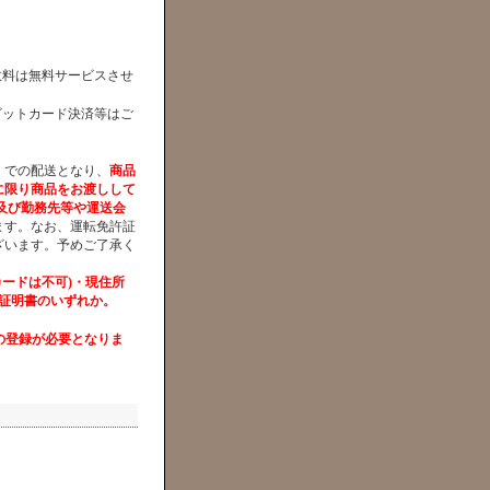
数料は無料サービスさせ
ビットカード決済等はご
』での配送となり、
商品
に限り商品をお渡しして
及び勤務先等や運送会
ます。なお、運転免許証
ざいます。予めご了承く
ードは不可)・現住所
証明書のいずれか。
の登録が必要となりま