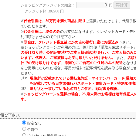
ショッピングクレジットの頭金：
円
クレジット額:
392980
円
※
代金引換は、50万円未満の商品に限り
ご選択いただけます。代引手
ていただきます。
※
代金引換は、現金のみ
のお支払になります。クレジットカード・デ
利用頂けませんのでご注意下さい。
※
頭金は、クレジット審査後にかめ吉の銀行口座にお振込み
下さい。
※ショッピングローンご利用の方は、佐川急便『受取人確認サポート
の受け取り時、公的証書
(注1
でご本人様確認
(注2
を行い、ご本人様のみ
います。代理人、ご家族様はお受け取りいただけません。
また、
店頭
社での受け取りはできず、原則的にご自宅のご住所のみの配送
となり
をご提示になられた場合、専用の端末で記載情報を読み取る場合がご
ださい。
(注1:
現住所が記載されている運転免許証・マイナンバーカード(通知カ
を記載している日本国発行パスポート・在留カード・特別永住者
(注2:
送り状と一致しているお名前とご住所、顔写真を確認。
※
ショッピングローンを選択の場合、25 歳未満のお客様は連帯保証人
す。
お選び下さい。
指定なし
午前中