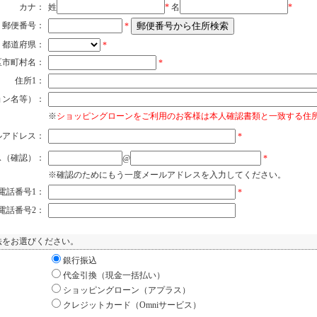
カナ：
姓
*
名
*
郵便番号：
郵便番号から住所検索
*
都道府県：
*
区市町村名：
*
住所1：
ョン名等）：
※
ショッピングローンをご利用のお客様は本人確認書類と一致する住
ルアドレス：
*
ス（確認）：
@
*
※確認のためにもう一度メールアドレスを入力してください。
電話番号1：
*
電話番号2：
法をお選びください。
銀行振込
代金引換（現金一括払い）
ショッピングローン（アプラス）
クレジットカード（Omniサービス）