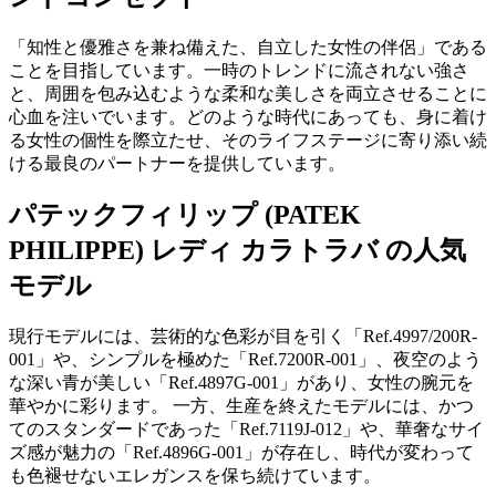
「知性と優雅さを兼ね備えた、自立した女性の伴侶」である
ことを目指しています。一時のトレンドに流されない強さ
と、周囲を包み込むような柔和な美しさを両立させることに
心血を注いでいます。どのような時代にあっても、身に着け
る女性の個性を際立たせ、そのライフステージに寄り添い続
ける最良のパートナーを提供しています。
パテックフィリップ (PATEK
PHILIPPE) レディ カラトラバ の人気
モデル
現行モデルには、芸術的な色彩が目を引く「Ref.4997/200R-
001」や、シンプルを極めた「Ref.7200R-001」、夜空のよう
な深い青が美しい「Ref.4897G-001」があり、女性の腕元を
華やかに彩ります。 一方、生産を終えたモデルには、かつ
てのスタンダードであった「Ref.7119J-012」や、華奢なサイ
ズ感が魅力の「Ref.4896G-001」が存在し、時代が変わって
も色褪せないエレガンスを保ち続けています。