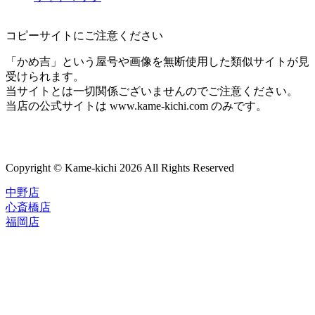
コピーサイトにご注意ください
「かめ吉」という屋号や画像を無断使用した類似サイトが見
受けられます。
当サイトとは一切関係ございませんのでご注意ください。
当店の公式サイトは www.kame-kichi.com のみです。
Copyright © Kame-kichi 2026 All Rights Reserved
中野店
心斎橋店
福岡店
トップページ
ブランド一覧
ROLEX
ご利用案内
TUDOR
中古品のススメ