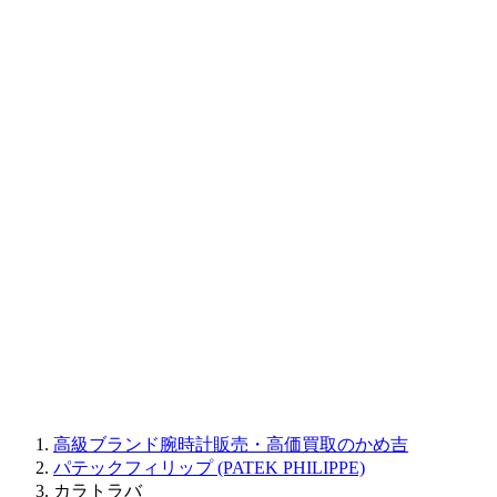
BAUME&MERCIER
RALPH LAUREN
CORUM
CHRONOSWISS
BALL WATCH
Sinn
ROGER DUBUIS
Montblanc
FREDERIQUE CONSTANT
MAURICE LACROIX
ULYSSE NARDIN
JAQUET DROZ
GRAHAM
PARMIGIANI FLEURIER
OTHER BRANDS
JEWELRY
高級ブランド腕時計販売・高価買取のかめ吉
パテックフィリップ (PATEK PHILIPPE)
カラトラバ