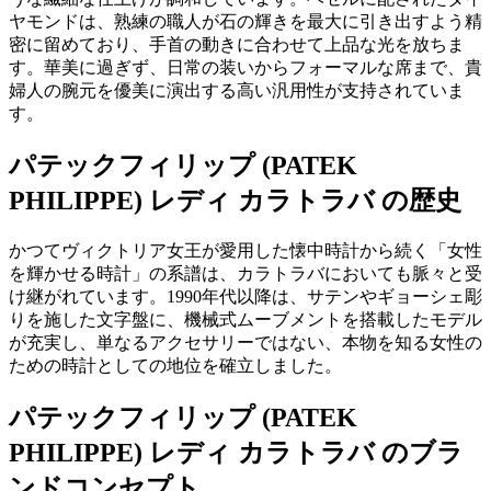
ヤモンドは、熟練の職人が石の輝きを最大に引き出すよう精
密に留めており、手首の動きに合わせて上品な光を放ちま
す。華美に過ぎず、日常の装いからフォーマルな席まで、貴
婦人の腕元を優美に演出する高い汎用性が支持されていま
す。
パテックフィリップ (PATEK
PHILIPPE) レディ カラトラバ の歴史
かつてヴィクトリア女王が愛用した懐中時計から続く「女性
を輝かせる時計」の系譜は、カラトラバにおいても脈々と受
け継がれています。1990年代以降は、サテンやギョーシェ彫
りを施した文字盤に、機械式ムーブメントを搭載したモデル
が充実し、単なるアクセサリーではない、本物を知る女性の
ための時計としての地位を確立しました。
パテックフィリップ (PATEK
PHILIPPE) レディ カラトラバ のブラ
ンドコンセプト