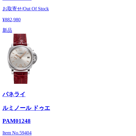
お取寄せ/Out Of Stock
¥882,980
新品
パネライ
ルミノール ドゥエ
PAM01248
Item No.
59404