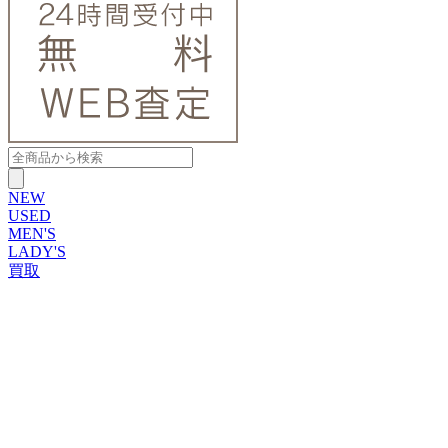
NEW
USED
MEN'S
LADY'S
買取
ROLEX
ブランドから探す
ブランドから探す
TUDOR
OMEGA
CARTIER
PATEK PHILIPPE
AUDEMARS PIGUET
A.LANGE&SOHNE
GLASHUTTE ORIGINAL