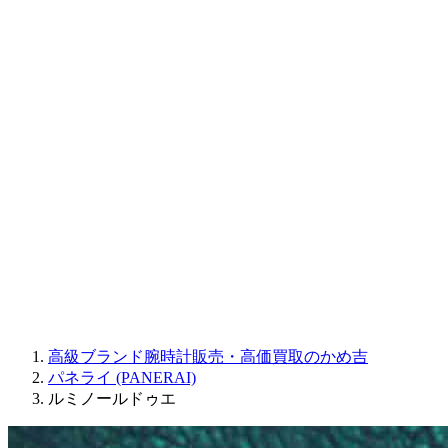
CORUM
CHRONOSWISS
BALL WATCH
Sinn
ROGER DUBUIS
Montblanc
FREDERIQUE CONSTANT
MAURICE LACROIX
ULYSSE NARDIN
JAQUET DROZ
GRAHAM
PARMIGIANI FLEURIER
OTHER BRANDS
JEWELRY
高級ブランド腕時計販売・高価買取のかめ吉
パネライ (PANERAI)
ルミノールドゥエ