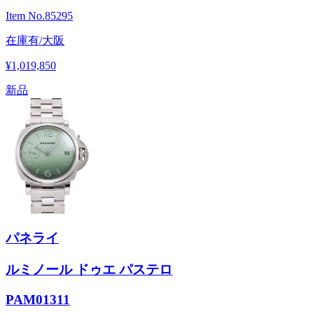
Item No.
85295
在庫有/大阪
¥1,019,850
新品
パネライ
ルミノール ドゥエ パステロ
PAM01311