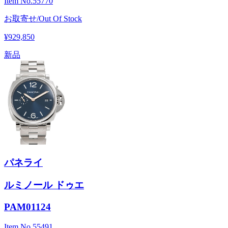
Item No.
55770
お取寄せ/Out Of Stock
¥929,850
新品
パネライ
ルミノール ドゥエ
PAM01124
Item No.
55491