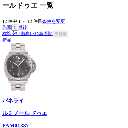
ールドゥエ 一覧
12
件中
1
～
12
件目
条件を変更
先頭
最後
1
標準
安い順
高い順
新着順
更新順
新品
パネライ
ルミノール ドゥエ
PAM01387