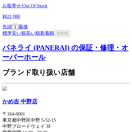
お取寄せ/Out Of Stock
¥821,980
先頭
最後
1
標準
安い順
高い順
新着順
更新順
パネライ (PANERAI) の保証・修理・オ
ーバーホール
ブランド取り扱い店舗
かめ吉 中野店
〒
164-0001
東京都
中野区
中野 5-52-15
中野ブロードウェイ 3F