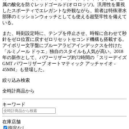
属の酸化を防ぐレッドゴールド(オロロッソ)。汎用性を重視
したスポーティでエレガントな外観ながら、前者は特殊潜水
部隊のミッションウォッチとしても使える超堅牢性を備えて
いる。
また、時刻設定時に、テンプを停止させ、時報に合わせて秒
針をゼロ位置に戻すゼロリセットセコンド機構も搭載する。
アイボリー文字盤にブルーアラビアインデックスを付けた
「ルミノール ドゥエ」独自のスタイルも人気が高い。2018
年の新作として、パワーリザーブ約72時間の「スリーデイズ
GMT パワーリザーブ オートマティック アッチャイオ -
45MM」も登場した。
絞り込み検索
全時計商品から
キーワード
在庫店舗
指定なし