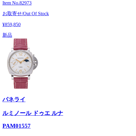
Item No.
82973
お取寄せ/Out Of Stock
¥859,850
新品
パネライ
ルミノール ドゥエ ルナ
PAM01557