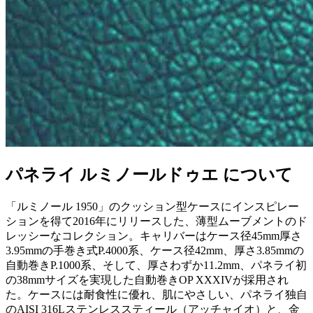
パネライ ルミノールドゥエ について
「ルミノール 1950」のクッション型ケースにインスピレー
ションを得て2016年にリリースした、薄型ムーブメントのド
レッシーなコレクション。キャリバーはケース径45mm厚さ
3.95mmの手巻き式P.4000系、ケース径42mm、厚さ3.85mmの
自動巻きP.1000系、そして、厚さわずか11.2mm、パネライ初
の38mmサイズを実現した自動巻きOP XXXIVが採用され
た。ケースには耐食性に優れ、肌にやさしい、パネライ独自
のAISI 316Lステンレススティール（アッチャイオ）と、金