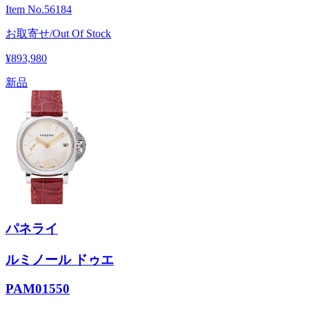
Item No.
56184
お取寄せ/Out Of Stock
¥893,980
新品
パネライ
ルミノール ドゥエ
PAM01550