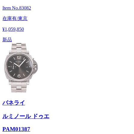
Item No.
83082
在庫有/東京
¥1,059,850
新品
パネライ
ルミノール ドゥエ
PAM01387