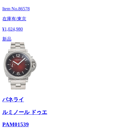
Item No.
86578
在庫有/東京
¥1,024,980
新品
パネライ
ルミノール ドゥエ
PAM01539