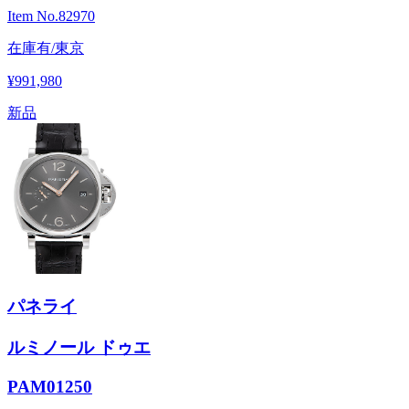
Item No.
82970
在庫有/東京
¥991,980
新品
パネライ
ルミノール ドゥエ
PAM01250