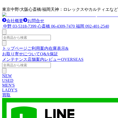
東京中野/大阪心斎橋/福岡天神：ロレックスやカルティエな
会社概要
お問合せ
中野
03-5318-7399
心斎橋
06-4309-7470
福岡
092-401-2540
トップページ
ご利用案内
在庫表示&
お取り寄せについて
Q&A
保証
メンテナンス
店舗案内
レビュー
OVERSEAS
NEW
USED
MEN'S
LADY'S
買取