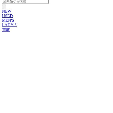
NEW
USED
MEN'S
LADY'S
買取
ROLEX
ブランドから探す
ブランドから探す
TUDOR
OMEGA
CARTIER
PATEK PHILIPPE
AUDEMARS PIGUET
A.LANGE&SOHNE
GLASHUTTE ORIGINAL
VACHERON CONSTANTIN
BREGUET
JAEGER-LECOULTRE
SEIKO
TAG Heuer
IWC
BREITLING
PANERAI
FRANCK MULLER