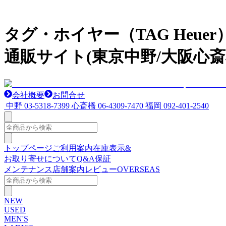
タグ・ホイヤー（TAG He
通販サイト(東京中野/大阪心斎
会社概要
お問合せ
中野
03-5318-7399
心斎橋
06-4309-7470
福岡
092-401-2540
トップページ
ご利用案内
在庫表示&
お取り寄せについて
Q&A
保証
メンテナンス
店舗案内
レビュー
OVERSEAS
NEW
USED
MEN'S