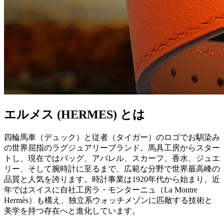
エルメス (HERMES) とは
四輪馬車（デュック）と従者（タイガー）のロゴでお馴染み
の世界屈指のラグジュアリーブランド。馬具工房からスター
トし、現在ではバッグ、アパレル、スカーフ、香水、ジュエ
リー、そして腕時計に至るまで、広範な分野で世界最高峰の
品質と人気を誇ります。時計事業は1920年代から始まり、近
年ではスイスに自社工房ラ・モンターニュ（La Montre
Hermès）も構え、独立系ウォッチメゾンに匹敵する技術と
美学を持つ存在へと進化しています。