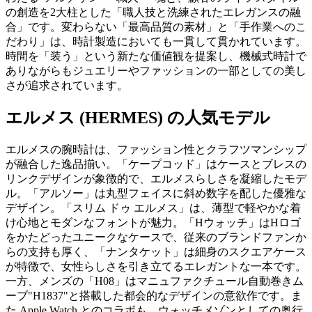
の創造を2大柱とした「職人技と洗練されたエレガンスの融
合」です。変わらない「最高品質の素材」と「手作業へのこ
だわり」は、時計製造においても一貫して貫かれています。
時間を「装う」という新たな価値観を提案し、機械式時計で
ありながらもジュエリーやファッションの一部としての美し
さが追求されています。
エルメス (HERMES) の人気モデル
エルメスの腕時計は、ファッション性とクラフツマンシップ
が融合した逸品揃い。「ケープコッド」はケースとブレスの
リンクデザインが象徴的で、エルメスらしさを凝縮したモデ
ル。「アルソー」は丸型フェイスに斜め数字を配した優雅な
デザイン。「スリム ドゥ エルメス」は、薄型で軽やかな着
け心地とモダンなフォントが魅力。「Hウォッチ」はHロゴ
をかたどったユニークなケースで、従来のブランドファンか
らの支持も厚く、「ナンタケット」は細身のスクエアケース
が特徴で、女性らしさを引き立てるエレガントな一本です。
一方、メンズの「H08」はマニュファクチュール自動巻きム
ーブ"H1837"と搭載した都会的なデザインの意欲作です。ま
た Apple Watch とのコラボも、ウォッチメゾンとしての奥行