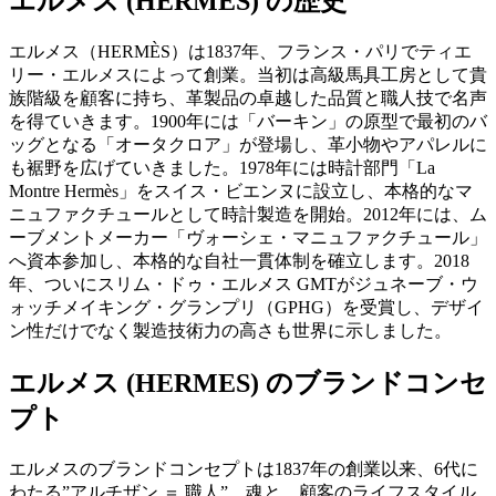
エルメス (HERMES) の歴史
エルメス（HERMÈS）は1837年、フランス・パリでティエ
リー・エルメスによって創業。当初は高級馬具工房として貴
族階級を顧客に持ち、革製品の卓越した品質と職人技で名声
を得ていきます。1900年には「バーキン」の原型で最初のバ
ッグとなる「オータクロア」が登場し、革小物やアパレルに
も裾野を広げていきました。1978年には時計部門「La
Montre Hermès」をスイス・ビエンヌに設立し、本格的なマ
ニュファクチュールとして時計製造を開始。2012年には、ム
ーブメントメーカー「ヴォーシェ・マニュファクチュール」
へ資本参加し、本格的な自社一貫体制を確立します。2018
年、ついにスリム・ドゥ・エルメス GMTがジュネーブ・ウ
ォッチメイキング・グランプリ（GPHG）を受賞し、デザイ
ン性だけでなく製造技術力の高さも世界に示しました。
エルメス (HERMES) のブランドコンセ
プト
エルメスのブランドコンセプトは1837年の創業以来、6代に
わたる”アルチザン ＝ 職人” 魂と、顧客のライフスタイル