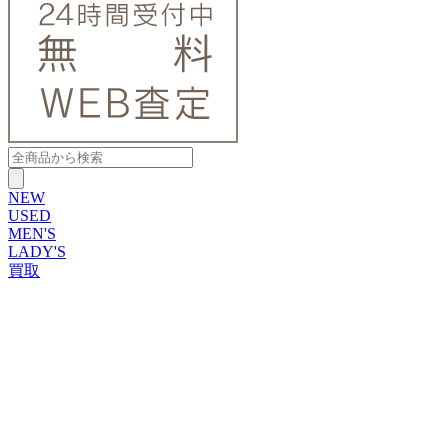
NEW
USED
MEN'S
LADY'S
買取
ROLEX
ブランドから探す
ブランドから探す
TUDOR
OMEGA
CARTIER
PATEK PHILIPPE
AUDEMARS PIGUET
A.LANGE&SOHNE
GLASHUTTE ORIGINAL