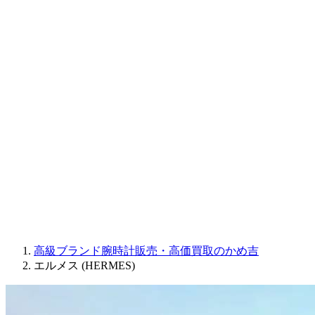
CORUM
CHRONOSWISS
BALL WATCH
Sinn
ROGER DUBUIS
Montblanc
FREDERIQUE CONSTANT
MAURICE LACROIX
ULYSSE NARDIN
JAQUET DROZ
GRAHAM
PARMIGIANI FLEURIER
OTHER BRANDS
JEWELRY
高級ブランド腕時計販売・高価買取のかめ吉
エルメス (HERMES)