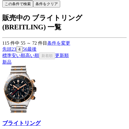
この条件で検索
条件をクリア
販売中の ブライトリング
(BREITLING) 一覧
115
件中
55
～
72
件目
条件を変更
先頭
2
3
5
6
最後
4
標準
安い順
高い順
更新順
新着順
新品
ブライトリング