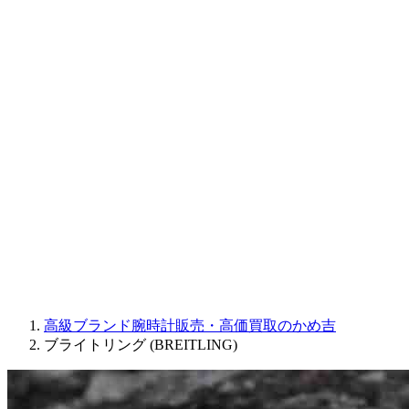
CORUM
CHRONOSWISS
BALL WATCH
Sinn
ROGER DUBUIS
Montblanc
FREDERIQUE CONSTANT
MAURICE LACROIX
ULYSSE NARDIN
JAQUET DROZ
GRAHAM
PARMIGIANI FLEURIER
OTHER BRANDS
JEWELRY
高級ブランド腕時計販売・高価買取のかめ吉
ブライトリング (BREITLING)