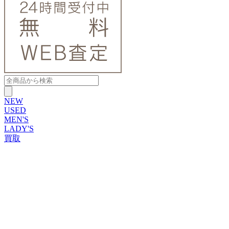
NEW
USED
MEN'S
LADY'S
買取
ROLEX
ブランドから探す
ブランドから探す
TUDOR
OMEGA
CARTIER
PATEK PHILIPPE
AUDEMARS PIGUET
A.LANGE&SOHNE
GLASHUTTE ORIGINAL