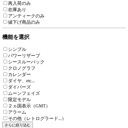
再入荷のみ
在庫あり
アンティークのみ
値下げ商品のみ
機能を選択
シンプル
パワーリザーブ
シースルーバック
クロノグラフ
カレンダー
ダイヤ、etc...
ダイバーズ
ムーンフェイズ
限定モデル
２ヵ国表示（GMT）
アラーム
その他（レトログラード...）
さらに絞り込む